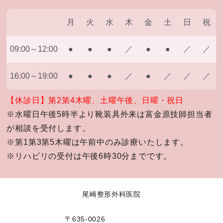
月
火
水
木
金
土
日
祝
09:00～12:00
●
●
●
／
●
●
／
／
16:00～19:00
●
●
●
／
●
／
／
／
【休診日】第2第4木曜、土曜午後、日曜・祝日
※水曜日午後5時半より靴装具外来は富金原技師担当者
が相談を受付します。
※第1第3第5木曜は午前中のみ診療いたします。
※リハビリの受付は午後6時30分までです。
尾崎整形外科医院
〒635-0026