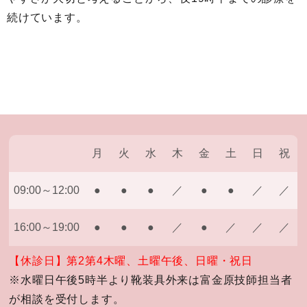
続けています。
月
火
水
木
金
土
日
祝
09:00～12:00
●
●
●
／
●
●
／
／
16:00～19:00
●
●
●
／
●
／
／
／
【休診日】第2第4木曜、土曜午後、日曜・祝日
※水曜日午後5時半より靴装具外来は富金原技師担当者
が相談を受付します。