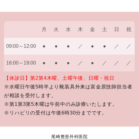
月
火
水
木
金
土
日
祝
09:00～12:00
●
●
●
／
●
●
／
／
16:00～19:00
●
●
●
／
●
／
／
／
【休診日】第2第4木曜、土曜午後、日曜・祝日
※水曜日午後5時半より靴装具外来は富金原技師担当者
が相談を受付します。
※第1第3第5木曜は午前中のみ診療いたします。
※リハビリの受付は午後6時30分までです。
尾崎整形外科医院